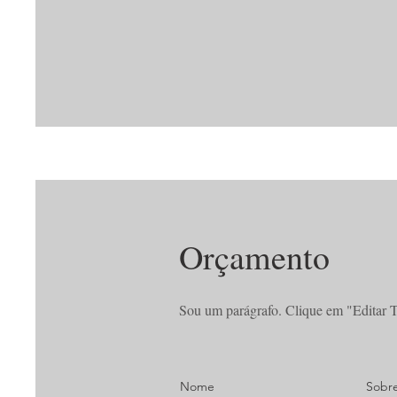
Orçamento
Sou um parágrafo. Clique em "Editar Te
Nome
Sobr