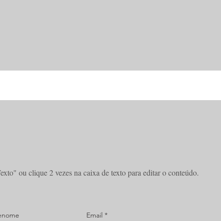
xto" ou clique 2 vezes na caixa de texto para editar o conteúdo.
enome
Email