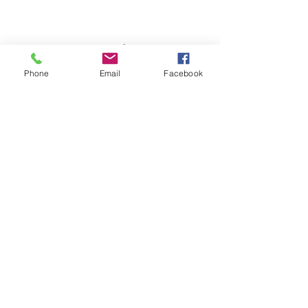
ANIVERSÁRIO
Phone
Email
Facebook
T&G
Avenida Principal-C.Comercial Europa 3 Loja
2-
2975-335
Quinta do Conde
Telm:924113258-933531206 Email: