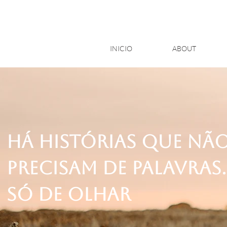
INICIO
ABOUT
Há histórias que nã
precisam de palavras.
Só de olhar